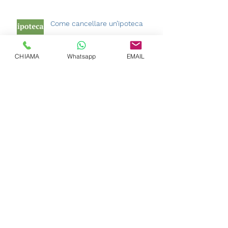
Come cancellare un’ipoteca
CHIAMA
Whatsapp
EMAIL
Acquisto di immobili sulla carta.
Mai più frodi
La surrogazione gratuita del
mutuo.
Archivio